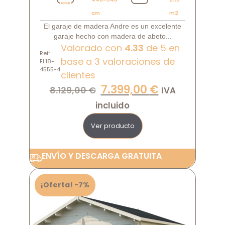
cm
m2
El garaje de madera Andre es un excelente
garaje hecho con madera de abeto...
Valorado con
4.33
de 5 en
Ref:
base a
3
valoraciones de
EL18-
4555-4
clientes
7.399,00
€
8.129,00
€
IVA
incluido
Ver producto
ENVÍO Y DESCARGA GRATUITA
¡Oferta! -7%