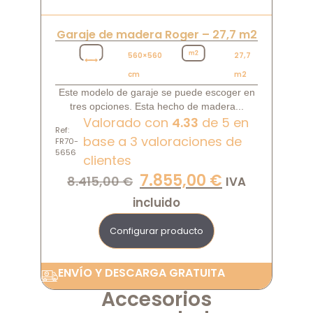
Garaje de madera Roger – 27,7 m2
560×560
27,7
cm
m2
Este modelo de garaje se puede escoger en
tres opciones. Esta hecho de madera...
Valorado con
4.33
de 5 en
Ref:
base a
3
valoraciones de
FR70-
5656
clientes
7.855,00
€
8.415,00
€
IVA
incluido
Configurar producto
ENVÍO Y DESCARGA GRATUITA
Accesorios