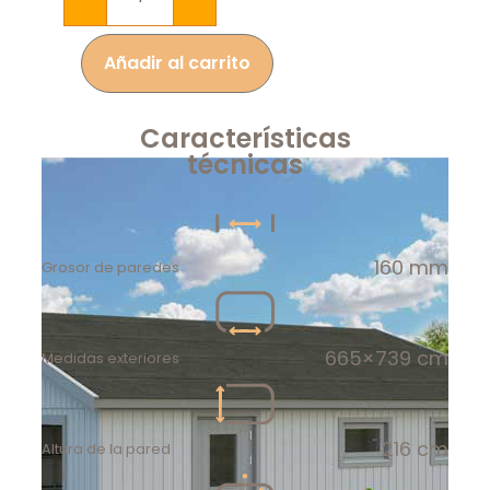
Añadir al carrito
Características
técnicas
160 mm
Grosor de paredes
665×739 cm
Medidas exteriores
216 cm
Altura de la pared