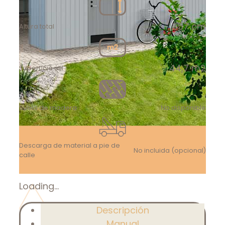
357 cm
Altura total
44,7 m2
Superfície útil
Suelo de madera
No disponible
Descarga de material a pie de
No incluida (opcional)
calle
Loading...
Descripción
Manual