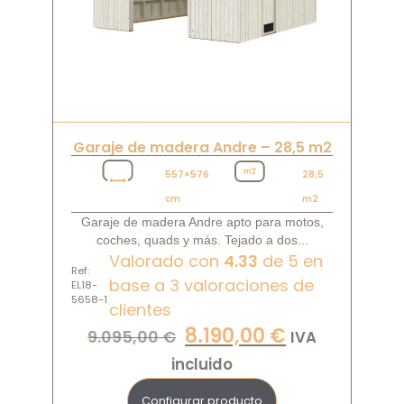
Garaje de madera Andre – 28,5 m2
557×576
28,5
cm
m2
Garaje de madera Andre apto para motos,
coches, quads y más. Tejado a dos...
Valorado con
4.33
de 5 en
Ref:
base a
3
valoraciones de
EL18-
5658-1
clientes
8.190,00
€
9.095,00
€
IVA
incluido
Configurar producto