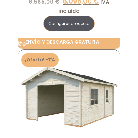
6.095,00
€
6.565,00
€
IVA
incluido
Configurar producto
ENVÍO Y DESCARGA GRATUITA
¡Oferta! -7%