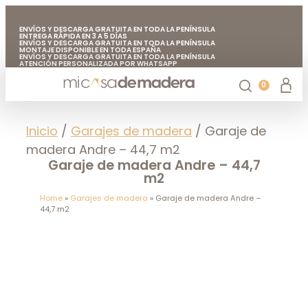
ENVÍOS Y DESCARGA GRATUITA EN TODA LA PENÍNSULA
ENTREGA RÁPIDA EN 3 A 5 DÍAS
ENVÍOS Y DESCARGA GRATUITA EN TODA LA PENÍNSULA
MONTAJE DISPONIBLE EN TODA ESPAÑA
ENVÍOS Y DESCARGA GRATUITA EN TODA LA PENÍNSULA
ATENCIÓN PERSONALIZADA POR WHATSAPP
FABRICADO EN EUROPA CON MADERA DE CALIDAD
ENVÍOS Y DESCARGA GRATUITA EN TODA LA PENÍNSULA
0
Casetas de jardín
Chiringuitos de madera
Casetas de madera para árboles
Accesorios de jardín
Mi casa de madera
Inicio
/
Garajes de madera
/ Garaje de
madera Andre – 44,7 m2
Garaje de madera Andre – 44,7
m2
Home
»
Garajes de madera
»
Garaje de madera Andre –
44,7 m2