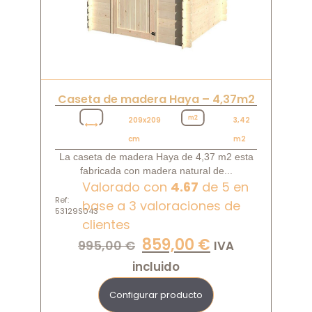
Caseta de madera Haya – 4,37m2
209x209
3,42
cm
m2
La caseta de madera Haya de 4,37 m2 esta
fabricada con madera natural de...
Valorado con
4.67
de 5 en
Ref:
base a
3
valoraciones de
53129S043
clientes
859,00
€
995,00
€
IVA
incluido
Configurar producto