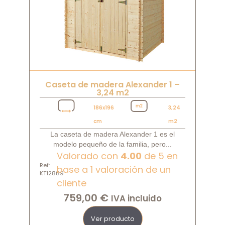
Caseta de madera Alexander 1 –
3,24 m2
186x196
3,24
cm
m2
La caseta de madera Alexander 1 es el
modelo pequeño de la familia, pero...
Valorado con
4.00
de 5 en
Ref:
base a
1
valoración de un
KT12889
cliente
759,00
€
IVA incluido
Ver producto