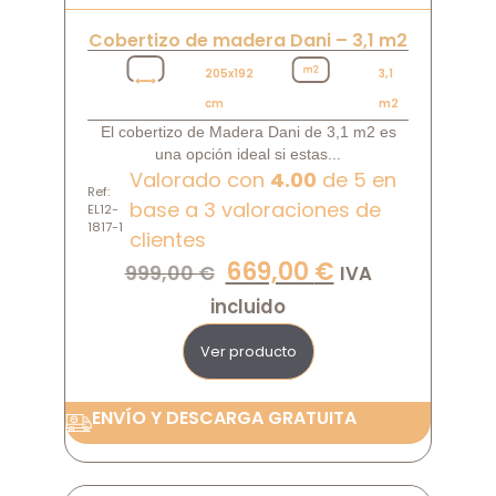
Cobertizo de madera Dani – 3,1 m2
205x192
3,1
cm
m2
El cobertizo de Madera Dani de 3,1 m2 es
una opción ideal si estas...
Valorado con
4.00
de 5 en
Ref:
base a
3
valoraciones de
EL12-
1817-1
clientes
669,00
€
999,00
€
IVA
incluido
Ver producto
ENVÍO Y DESCARGA GRATUITA