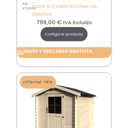
Ref:
base a
2
valoraciones de
KT12896
clientes
799,00
€
IVA incluido
Configurar producto
ENVÍO Y DESCARGA GRATUITA
¡Oferta! -14%