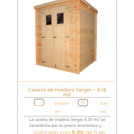
Caseta de madera Sergei – 4,16
m2
204x204
4,16
cm
m2
La caseta de madera Sergei 4,16 m2 se
caracteriza por su precio económico y...
Valorado con
5.00
de 5 en