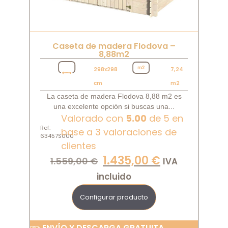
Caseta de madera Flodova –
8,88m2
298x298
7,24
cm
m2
La caseta de madera Flodova 8,88 m2 es
una excelente opción si buscas una...
Valorado con
5.00
de 5 en
Ref:
base a
3
valoraciones de
63457S000
clientes
1.435,00
€
1.559,00
€
IVA
incluido
Configurar producto
ENVÍO Y DESCARGA GRATUITA