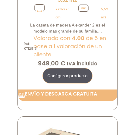
5,52 m2
220x220
5,52
cm
m2
La caseta de madera Alexander 2 es el
modelo mas grande de su familia....
Valorado con
4.00
de 5 en
Ref:
base a
1
valoración de un
KT12815
cliente
949,00
€
IVA incluido
Configurar producto
ENVÍO Y DESCARGA GRATUITA