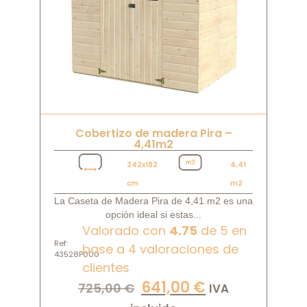
Cobertizo de madera Pira –
4,41m2
242x182
4,41
cm
m2
La Caseta de Madera Pira de 4,41 m2 es una
opción ideal si estas...
Valorado con
4.75
de 5 en
Ref:
base a
4
valoraciones de
43528P000
clientes
641,00
€
725,00
€
IVA