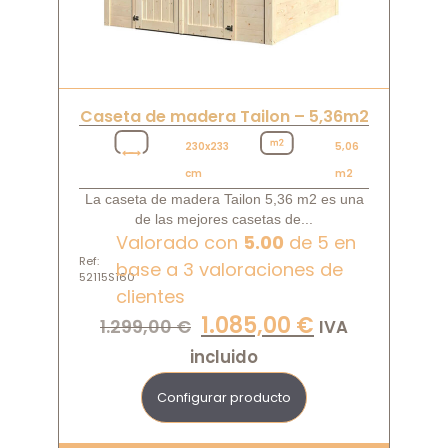
Caseta de madera Tailon – 5,36m2
230x233
5,06
cm
m2
La caseta de madera Tailon 5,36 m2 es una
de las mejores casetas de...
Valorado con
5.00
de 5 en
Ref:
base a
3
valoraciones de
52115S160
clientes
1.085,00
€
1.299,00
€
IVA
incluido
Configurar producto