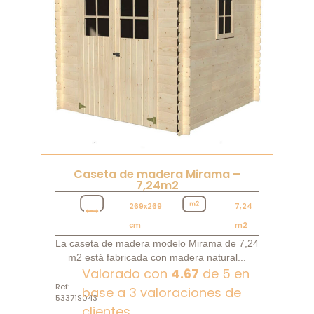
Caseta de madera Mirama –
7,24m2
269x269
7,24
cm
m2
La caseta de madera modelo Mirama de 7,24
m2 está fabricada con madera natural...
Valorado con
4.67
de 5 en
Ref:
base a
3
valoraciones de
53371S043
clientes