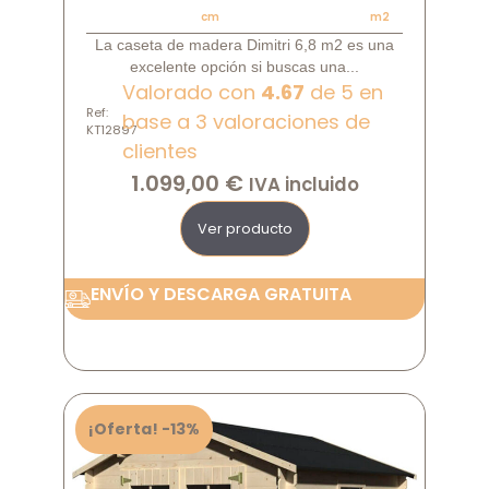
cm
m2
La caseta de madera Dimitri 6,8 m2 es una
excelente opción si buscas una...
Valorado con
4.67
de 5 en
Ref:
base a
3
valoraciones de
KT12897
clientes
1.099,00
€
IVA incluido
Ver producto
ENVÍO Y DESCARGA GRATUITA
¡Oferta! -13%