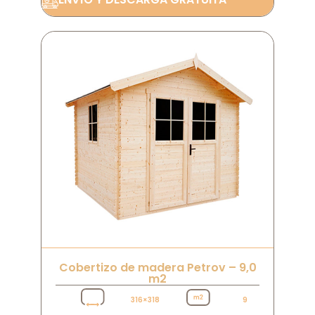
Cobertizo de madera Petrov – 9,0
m2
316×318
9