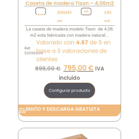
Caseta de madera Tison – 4,06m2
200x203
3,80
cm
m2
La caseta de madera modelo Tison de 4,06
m2 esta fabricada con madera natural...
Valorado con
4.67
de 5 en
Ref:
base a
3
valoraciones de
53113S000
clientes
795,00
€
899,00
€
IVA
incluido
Configurar producto
ENVÍO Y DESCARGA GRATUITA