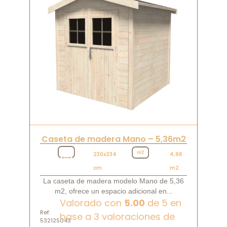
Caseta de madera Mano – 5,36m2
230x234
4,96
cm
m2
La caseta de madera modelo Mano de 5,36
m2, ofrece un espacio adicional en...
Valorado con
5.00
de 5 en
Ref:
base a
3
valoraciones de
53212S043