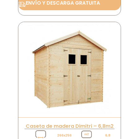
ENVÍO Y DESCARGA GRATUITA
Caseta de madera Dimitri – 6,8m2
266x256
6,8