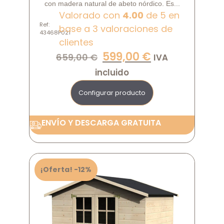
con madera natural de abeto nórdico. Es...
Valorado con
4.00
de 5 en
Ref:
base a
3
valoraciones de
43468P021
clientes
599,00
€
659,00
€
IVA
incluido
Configurar producto
ENVÍO Y DESCARGA GRATUITA
¡Oferta! -12%