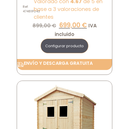
Valorado con
4.67
de 5 en
Ref:
base a
3
valoraciones de
47481P043
clientes
699,00
€
899,00
€
IVA
incluido
Configurar producto
ENVÍO Y DESCARGA GRATUITA