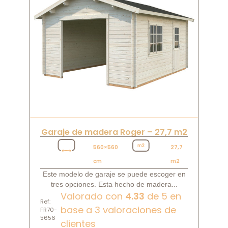
Garaje de madera Roger – 27,7 m2
560×560
27,7
cm
m2
Este modelo de garaje se puede escoger en
tres opciones. Esta hecho de madera...
Valorado con
4.33
de 5 en
Ref:
base a
3
valoraciones de
FR70-
5656
clientes