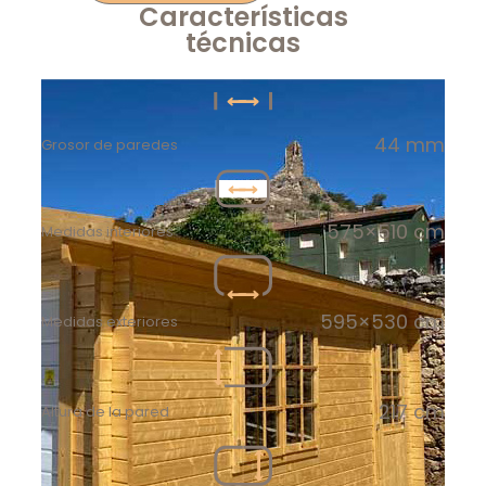
Características
técnicas
44 mm
Grosor de paredes
575×510 cm
Medidas interiores
595×530 cm
Medidas exteriores
217 cm
Altura de la pared