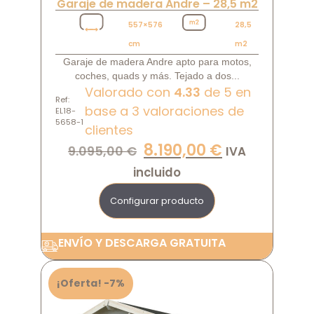
Garaje de madera Andre – 28,5 m2
557×576
28,5
cm
m2
Garaje de madera Andre apto para motos,
coches, quads y más. Tejado a dos...
Valorado con
4.33
de 5 en
Ref:
base a
3
valoraciones de
EL18-
5658-1
clientes
8.190,00
€
9.095,00
€
IVA
incluido
Configurar producto
ENVÍO Y DESCARGA GRATUITA
¡Oferta! -7%