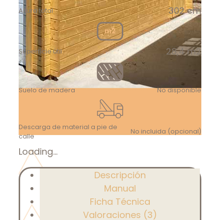
302 cm
Altura total
28,4 m2
Superfície útil
Suelo de madera
No disponible
Descarga de material a pie de
No incluida (opcional)
calle
Loading...
Descripción
Manual
Ficha Técnica
Valoraciones (3)