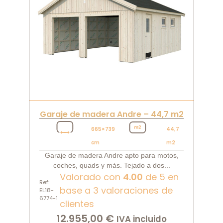
Garaje de madera Andre – 44,7 m2
665×739
44,7
cm
m2
Garaje de madera Andre apto para motos,
coches, quads y más. Tejado a dos...
Valorado con
4.00
de 5 en
Ref:
base a
3
valoraciones de
EL18-
6774-1
clientes
12.955,00
€
IVA incluido