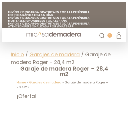
ENVÍOS Y DESCARGA GRATUITA EN TODA LA PENÍNSULA
ENTREGA RÁPIDA EN 3 A 5 DÍAS
ENVÍOS Y DESCARGA GRATUITA EN TODA LA PENÍNSULA
MONTAJE DISPONIBLE EN TODA ESPAÑA
ENVÍOS Y DESCARGA GRATUITA EN TODA LA PENÍNSULA
ATENCIÓN PERSONALIZADA POR WHATSAPP
FABRICADO EN EUROPA CON MADERA DE CALIDAD
ENVÍOS Y DESCARGA GRATUITA EN TODA LA PENÍNSULA
0
Casetas de jardín
Chiringuitos de madera
Casetas de madera para árboles
Accesorios de jardín
Mi casa de madera
Inicio
/
Garajes de madera
/ Garaje de
madera Roger – 28,4 m2
Garaje de madera Roger – 28,4
m2
Home
»
Garajes de madera
»
Garaje de madera Roger –
28,4 m2
¡Oferta!