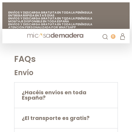
ENVÍOS Y DESCARGA GRATUITA EN TODA LA PENÍNSULA
ENTREGA RÁPIDA EN 3 A 5 DÍAS
ENVÍOS Y DESCARGA GRATUITA EN TODA LA PENÍNSULA
MONTAJE DISPONIBLE EN TODA ESPAÑA
ENVÍOS Y DESCARGA GRATUITA EN TODA LA PENÍNSULA
ATENCIÓN PERSONALIZADA POR WHATSAPP
FABRICADO EN EUROPA CON MADERA DE CALIDAD
ENVÍOS Y DESCARGA GRATUITA EN TODA LA PENÍNSULA
0
Casetas de jardín
Chiringuitos de madera
Casetas de madera para árboles
Accesorios de jardín
Mi casa de madera
FAQs
Envío
¿Hacéis envíos en toda
España?
¿El transporte es gratis?