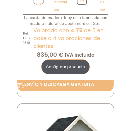
212x284
2,1
cm
m2
La casita de madera Toby esta fabricada con
madera natural de abeto nórdico. Se...
Valorado con
4.75
de 5 en
Ref:
base a
4
valoraciones de
EL16-
1819
clientes
835,00
€
IVA incluido
Configurar producto
ENVÍO Y DESCARGA GRATUITA