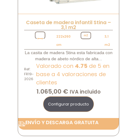
Caseta de madera infantil Stina –
3,1 m2
222x260
3,1
cm
m2
La casita de madera Stina esta fabricada con
madera de abeto nórdico de alta...
Valorado con
4.75
de 5 en
Ref:
base a
4
valoraciones de
FR19-
2026
clientes
1.065,00
€
IVA incluido
Configurar producto
ENVÍO Y DESCARGA GRATUITA