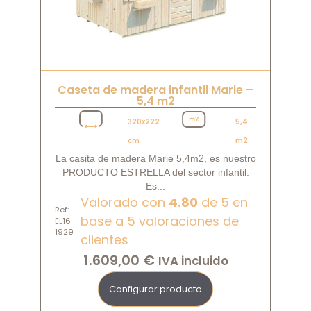
Caseta de madera infantil Marie –
5,4 m2
320x222
5,4
cm
m2
La casita de madera Marie 5,4m2, es nuestro
PRODUCTO ESTRELLA del sector infantil.
Es...
Valorado con
4.80
de 5 en
Ref:
base a
5
valoraciones de
EL16-
1929
clientes
1.609,00
€
IVA incluido
Configurar producto