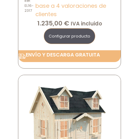
Ref:
base a
4
valoraciones de
EL16-
2317
clientes
1.235,00
€
IVA incluido
Configurar producto
ENVÍO Y DESCARGA GRATUITA