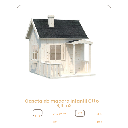
Caseta de madera infantil Otto –
3,6 m2
267x272
3,6
cm
m2