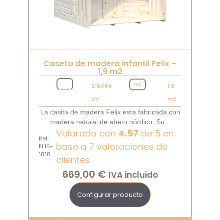
Caseta de madera infantil Felix –
1,9 m2
216x184
1,9
cm
m2
La casita de madera Felix esta fabricada con
madera natural de abeto nórdico. Su...
Valorado con
4.57
de 5 en
Ref:
base a
7
valoraciones de
EL16-
1818
clientes
669,00
€
IVA incluido
Configurar producto