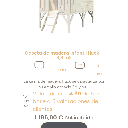
Caseta de madera infantil Huck –
3,3 m2
3,3
198x331
m2
La casita de madera Huck se caracteriza por
su amplio espacio útil y su...
Valorado con
4.80
de 5 en
Ref:
base a
5
valoraciones de
EL16-
1827
clientes
1.185,00
€
IVA incluido