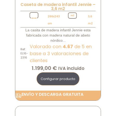
Caseta de madera infantil Jennie –
3,6 m2
266x243
3,6
cm
m2
La casita de madera infantil Jennie esta
fabricada con madera natural de abeto
nórdico...
Valorado con
4.67
de 5 en
Ref:
base a
3
valoraciones de
EL16-
2316
clientes
1.199,00
€
IVA incluido
Configurar producto
ENVÍO Y DESCARGA GRATUITA