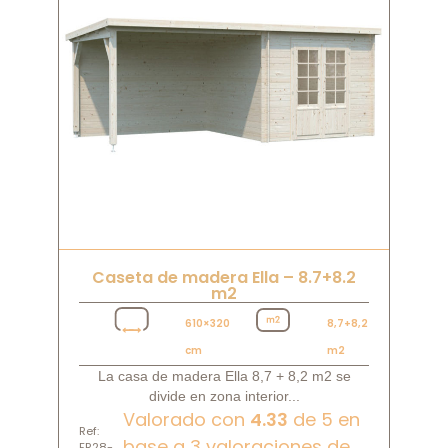
Caseta de madera Ella – 8.7+8.2
m2
610×320
8,7+8,2
cm
m2
La casa de madera Ella 8,7 + 8,2 m2 se
divide en zona interior...
Valorado con
4.33
de 5 en
Ref:
base a
3
valoraciones de
FR28-