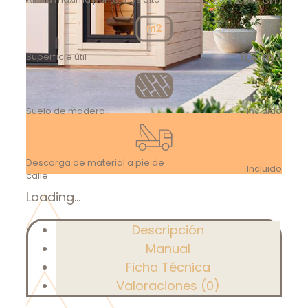
8,4 m2
Superfície útil
Suelo de madera
Incluido
Descarga de material a pie de
Incluido
calle
Loading...
Descripción
Manual
Ficha Técnica
Valoraciones (0)