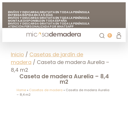
ENVÍOS Y DESCARGA GRATUITA EN TODA LA PENÍNSULA
ENTREGA RÁPIDA EN 3 A 5 DÍAS
ENVÍOS Y DESCARGA GRATUITA EN TODA LA PENÍNSULA
MONTAJE DISPONIBLE EN TODA ESPAÑA
ENVÍOS Y DESCARGA GRATUITA EN TODA LA PENÍNSULA
ATENCIÓN PERSONALIZADA POR WHATSAPP
FABRICADO EN EUROPA CON MADERA DE CALIDAD
ENVÍOS Y DESCARGA GRATUITA EN TODA LA PENÍNSULA
0
Casetas de jardín
Chiringuitos de madera
Casetas de madera para árboles
Accesorios de jardín
Mi casa de madera
Inicio
/
Casetas de jardín de
madera
/ Caseta de madera Aurelia –
8,4 m2
Caseta de madera Aurelia – 8,4
m2
Home
»
Casetas de madera
»
Caseta de madera Aurelia
– 8,4 m2