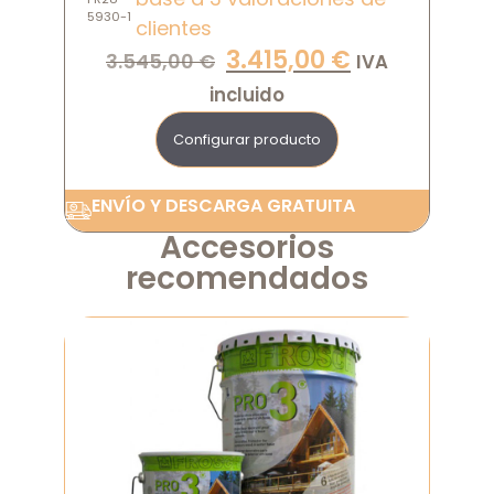
5930-1
clientes
3.415,00
€
3.545,00
€
IVA
incluido
Configurar producto
ENVÍO Y DESCARGA GRATUITA
Accesorios
recomendados