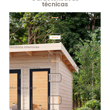
técnicas
44 mm
Grosor de paredes
296×300 cm
Medidas interiores
340×404 cm
Medidas exteriores
228 cm
Altura parte baja
264 cm
Altura máxima punto más alto