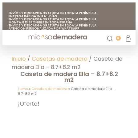
ENVÍOS Y DESCARGA GRATUITA EN TODA LA PENÍNSULA
ENTREGA RÁPIDA EN 3 A 5 DÍAS
ENVÍOS Y DESCARGA GRATUITA EN TODA LA PENÍNSULA
MONTAJE DISPONIBLE EN TODA ESPAÑA
ENVÍOS Y DESCARGA GRATUITA EN TODA LA PENÍNSULA
ATENCIÓN PERSONALIZADA POR WHATSAPP
FABRICADO EN EUROPA CON MADERA DE CALIDAD
ENVÍOS Y DESCARGA GRATUITA EN TODA LA PENÍNSULA
0
Casetas de jardín
Chiringuitos de madera
Casetas de madera para árboles
Accesorios de jardín
Mi casa de madera
Inicio
/
Casetas de madera
/ Caseta de
madera Ella – 8.7+8.2 m2
Caseta de madera Ella – 8.7+8.2
m2
Home
»
Casetas de madera
»
Caseta de madera Ella –
8.7+8.2 m2
¡Oferta!