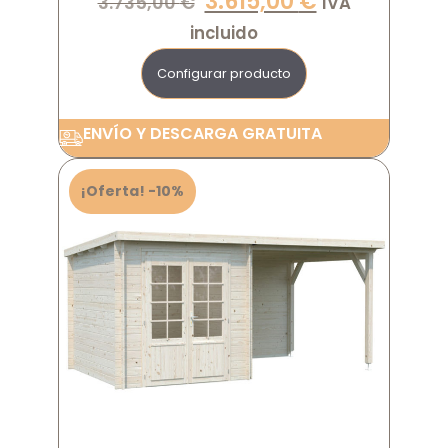
3.615,00
€
3.735,00
€
IVA
incluido
Configurar producto
ENVÍO Y DESCARGA GRATUITA
¡Oferta! -10%