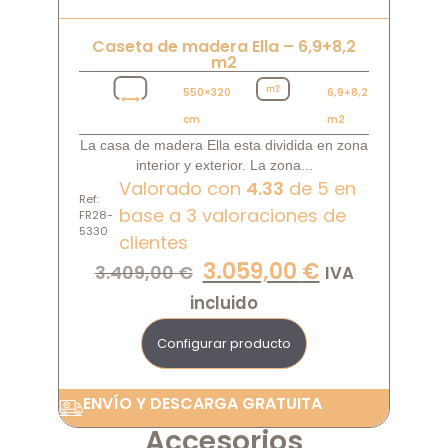
Caseta de madera Ella – 6,9+8,2
m2
550×320
6,9+8,2
cm
m2
La casa de madera Ella esta dividida en zona
interior y exterior. La zona...
Valorado con
4.33
de 5 en
Ref:
base a
3
valoraciones de
FR28-
5330
clientes
3.059,00
€
3.409,00
€
IVA
incluido
Configurar producto
ENVÍO Y DESCARGA GRATUITA
Accesorios