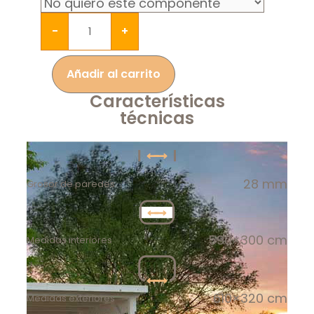
-
+
Añadir al carrito
Características
técnicas
28 mm
Grosor de paredes
590×300 cm
Medidas interiores
610×320 cm
Medidas exteriores