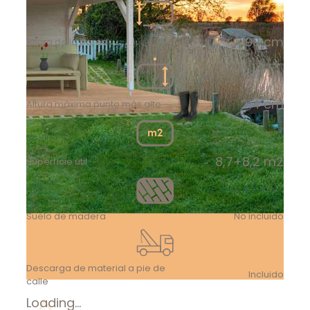
199 cm
Altura de la pared
214 cm
Altura máxima punto más alto
8,7+8,2 m2
Superfície útil
Suelo de madera
No incluido
Descarga de material a pie de
Incluido
calle
Loading...