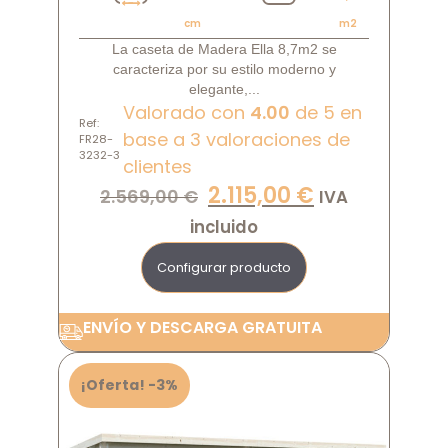
cm
m2
La caseta de Madera Ella 8,7m2 se
caracteriza por su estilo moderno y
elegante,...
Valorado con
4.00
de 5 en
Ref:
base a
3
valoraciones de
FR28-
3232-3
clientes
2.115,00
€
2.569,00
€
IVA
incluido
Configurar producto
ENVÍO Y DESCARGA GRATUITA
¡Oferta! -3%