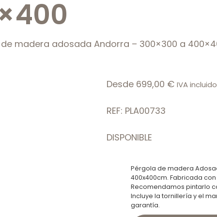
0×400
a de madera adosada Andorra – 300×300 a 400×4
Desde
699,00
€
IVA incluido
REF: PLA00733
DISPONIBLE
Pérgola de madera Adosa
400x400cm. Fabricada con 
Recomendamos pintarlo con
Incluye la tornillería y el m
garantía.