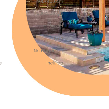
400x400 cm
300x300 cm
264 cm
9 m2
No disponible
e
Incluida