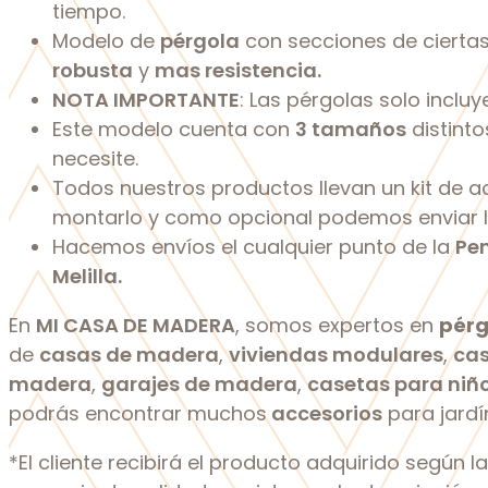
tiempo.
Modelo de
pérgola
con secciones de cierta
robusta
y
mas resistencia.
NOTA IMPORTANTE
: Las pérgolas solo incluy
Este modelo cuenta con
3 tamaños
distinto
necesite.
Todos nuestros productos llevan un kit de a
montarlo y como opcional podemos enviar lo
Hacemos envíos el cualquier punto de la
Pen
Melilla.
En
MI CASA DE MADERA
, somos expertos en
pérg
de
casas de madera
,
viviendas modulares
,
cas
madera
,
garajes de madera
,
casetas para niñ
podrás encontrar muchos
accesorios
para jardín
*El cliente recibirá el producto adquirido según l