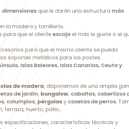
s
dimensiones
que le darán una estructura
más
en la madera y tornillería.
s para que el cliente
escoja
el más le guste o el q
ccesorios para que el mismo cliente se pueda
s soportes metálicos para los postes.
ínsula, Islas Baleares, Islas Canarias, Ceuta y
olas de madera
, disponemos de una amplia ga
etas de jardín
,
bungalow
,
cabañas
,
cobertizos 
os
,
columpios
,
pérgolas
y
casetas de perros
. Ta
, terraza, huerto, patio…
as especificaciones, características técnicas y