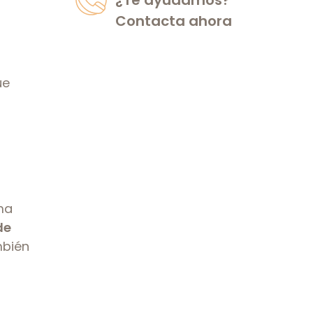
¿Te ayudamos?
Contacta ahora
ue
ma
de
mbién