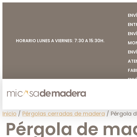
ENV
ENT
ENV
HORARIO LUNES A VIERNES: 7:30 A 15:30H.
MON
ENV
ATE
FAB
ENV
Inicio
/
Pérgolas cerradas de madera
/ Pérgola 
Pérgola de ma