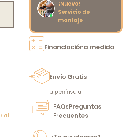
¡Nuevo!
Servicio de
montaje
Financiación
a medida
Envío Gratis
a península
FAQs
Preguntas
Frecuentes
r al