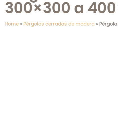
300×300 a 40
Home
»
Pérgolas cerradas de madera
»
Pérgol