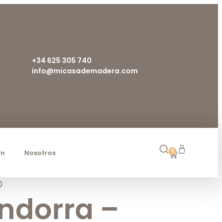
+34 625 305 740
info@micasademadera.com
0
ín
Nosotros
0
ndorra –