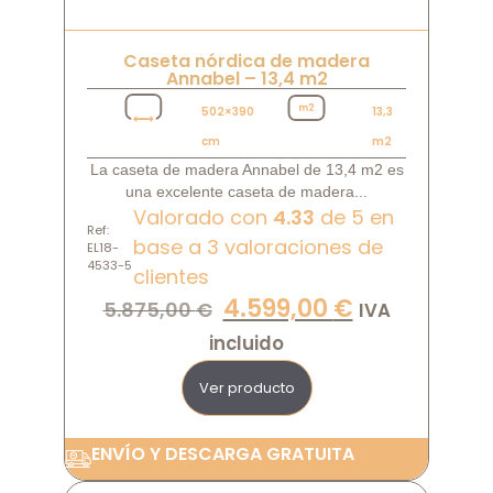
Caseta nórdica de madera
Annabel – 13,4 m2
502×390
13,3
cm
m2
La caseta de madera Annabel de 13,4 m2 es
una excelente caseta de madera...
Valorado con
4.33
de 5 en
Ref:
base a
3
valoraciones de
EL18-
4533-5
clientes
4.599,00
€
5.875,00
€
IVA
incluido
Ver producto
ENVÍO Y DESCARGA GRATUITA