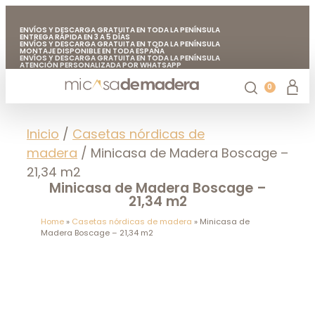
ENVÍOS Y DESCARGA GRATUITA EN TODA LA PENÍNSULA
ENTREGA RÁPIDA EN 3 A 5 DÍAS
ENVÍOS Y DESCARGA GRATUITA EN TODA LA PENÍNSULA
MONTAJE DISPONIBLE EN TODA ESPAÑA
ENVÍOS Y DESCARGA GRATUITA EN TODA LA PENÍNSULA
ATENCIÓN PERSONALIZADA POR WHATSAPP
FABRICADO EN EUROPA CON MADERA DE CALIDAD
ENVÍOS Y DESCARGA GRATUITA EN TODA LA PENÍNSULA
0
Casetas de jardín
Chiringuitos de madera
Casetas de madera para árboles
Accesorios de jardín
Mi casa de madera
Inicio
/
Casetas nórdicas de
madera
/ Minicasa de Madera Boscage –
21,34 m2
Minicasa de Madera Boscage –
21,34 m2
Home
»
Casetas nórdicas de madera
»
Minicasa de
Madera Boscage – 21,34 m2