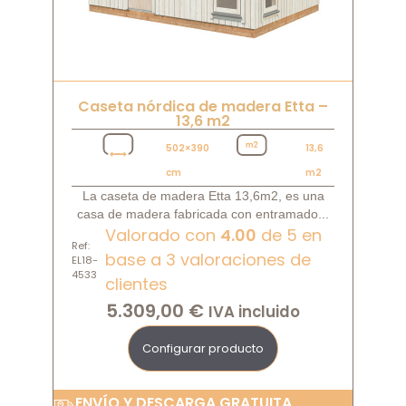
Caseta nórdica de madera Etta –
13,6 m2
502×390
13,6
cm
m2
La caseta de madera Etta 13,6m2, es una
casa de madera fabricada con entramado...
Valorado con
4.00
de 5 en
Ref:
base a
3
valoraciones de
EL18-
4533
clientes
5.309,00
€
IVA incluido
Configurar producto
ENVÍO Y DESCARGA GRATUITA