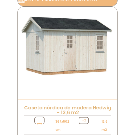
Caseta nórdica de madera Hedwig
– 13,6 m2
367x502
13,6
cm
m2