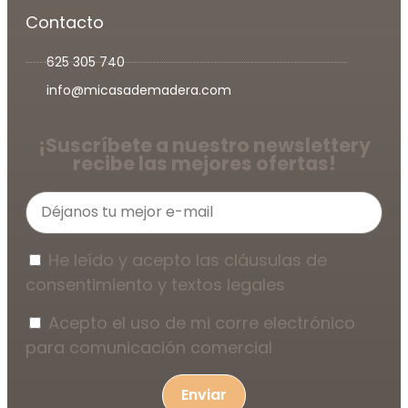
Contacto
625 305 740
info@micasademadera.com
¡Suscríbete a nuestro newsletter
y
recibe las mejores ofertas!
He leído y acepto las cláusulas de
consentimiento y textos legales
Acepto el uso de mi corre electrónico
para comunicación comercial
Enviar