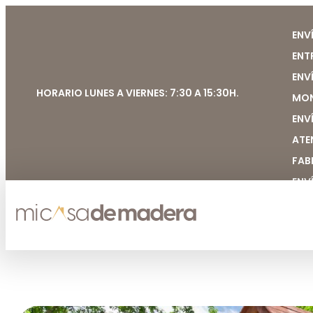
ENV
ENT
ENV
HORARIO LUNES A VIERNES: 7:30 A 15:30H.
MON
ENV
ATE
FAB
ENV