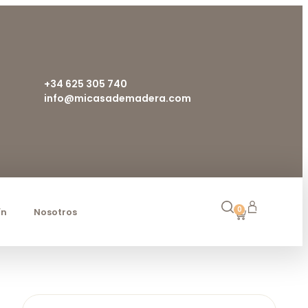
+34 625 305 740
info@micasademadera.com
0
ín
Nosotros