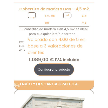
Cobertizo de madera Dan – 4,5 m2
261x210
4,6
cm
m2
El cobertizo de madera Dan 4,5 m2 es ideal
para cualquier jardín o terreno....
Valorado con
4.00
de 5 en
Ref:
base a
3
valoraciones de
EL16-
2419
clientes
1.089,00
€
IVA incluido
Configurar producto
ENVÍO Y DESCARGA GRATUITA