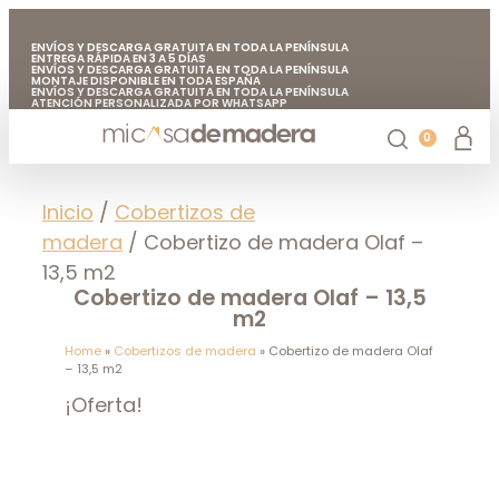
ENVÍOS Y DESCARGA GRATUITA EN TODA LA PENÍNSULA
ENTREGA RÁPIDA EN 3 A 5 DÍAS
ENVÍOS Y DESCARGA GRATUITA EN TODA LA PENÍNSULA
MONTAJE DISPONIBLE EN TODA ESPAÑA
ENVÍOS Y DESCARGA GRATUITA EN TODA LA PENÍNSULA
ATENCIÓN PERSONALIZADA POR WHATSAPP
FABRICADO EN EUROPA CON MADERA DE CALIDAD
ENVÍOS Y DESCARGA GRATUITA EN TODA LA PENÍNSULA
0
Casetas de jardín
Chiringuitos de madera
Casetas de madera para árboles
Accesorios de jardín
Mi casa de madera
Inicio
/
Cobertizos de
madera
/ Cobertizo de madera Olaf –
13,5 m2
Cobertizo de madera Olaf – 13,5
m2
Home
»
Cobertizos de madera
»
Cobertizo de madera Olaf
– 13,5 m2
¡Oferta!