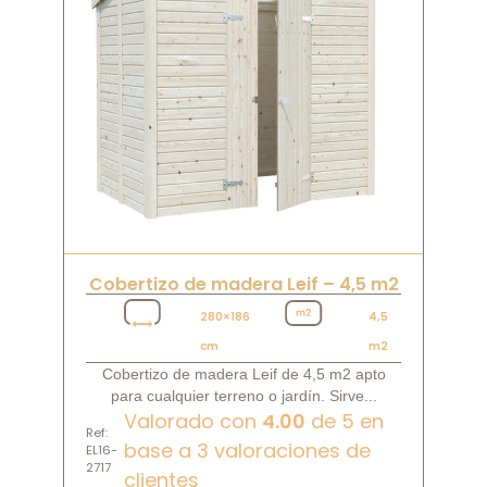
Cobertizo de madera Leif – 4,5 m2
280×186
4,5
cm
m2
Cobertizo de madera Leif de 4,5 m2 apto
para cualquier terreno o jardín. Sirve...
Valorado con
4.00
de 5 en
Ref:
base a
3
valoraciones de
EL16-
2717
clientes