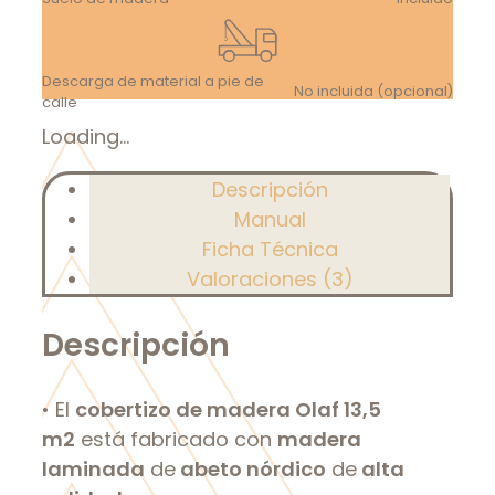
Descarga de material a pie de
No incluida (opcional)
calle
Loading...
Descripción
Manual
Ficha Técnica
Valoraciones (3)
Descripción
• El
cobertizo de madera Olaf 13,5
m2
está fabricado con
madera
laminada
de
abeto nórdico
de
alta