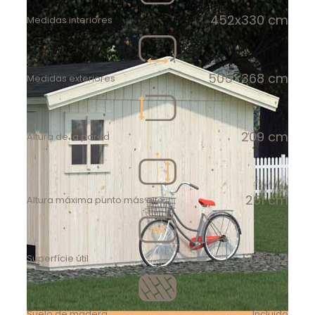
452x330 cm
Medidas interiores
505×368 cm
Medidas exteriores
209 cm
Altura de la pared
261 cm
Altura máxima punto más alto
13,5 m2
Superfície útil
Suelo de madera
Incluido