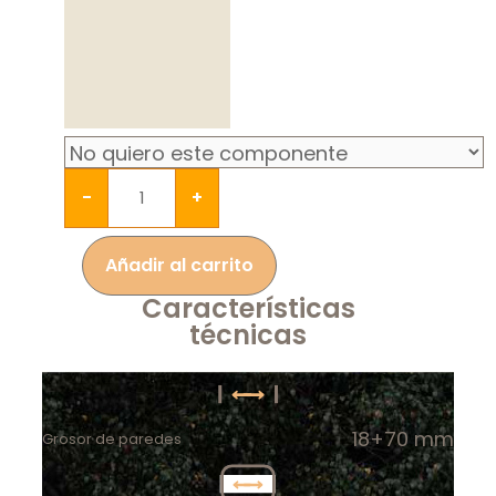
-
+
Añadir al carrito
Características
técnicas
18+70 mm
Grosor de paredes