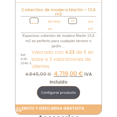
Cobertizo de madera Martin – 13,6
m2
367×502
13,6
cm
m2
Espacioso cobertizo de madera Martin 13,6
m2 es perfecto para cualquier terreno o
jardín....
Valorado con
4.33
de 5 en
Ref:
base a
3
valoraciones de
EL18-
3345-2
clientes
4.719,00
€
4.845,00
€
IVA
incluido
Configurar producto
ENVÍO Y DESCARGA GRATUITA