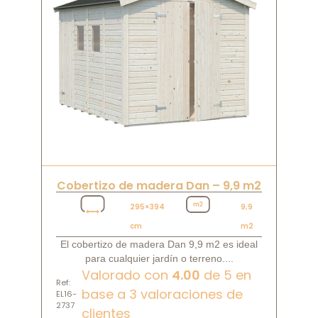
Cobertizo de madera Dan – 9,9 m2
295×394
9,9
cm
m2
El cobertizo de madera Dan 9,9 m2 es ideal
para cualquier jardín o terreno....
Valorado con
4.00
de 5 en
Ref:
base a
3
valoraciones de
EL16-
2737
clientes