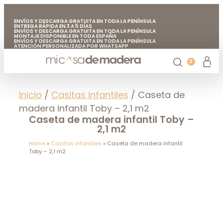
ENVÍOS Y DESCARGA GRATUITA EN TODA LA PENÍNSULA
ENTREGA RÁPIDA EN 3 A 5 DÍAS
ENVÍOS Y DESCARGA GRATUITA EN TODA LA PENÍNSULA
MONTAJE DISPONIBLE EN TODA ESPAÑA
ENVÍOS Y DESCARGA GRATUITA EN TODA LA PENÍNSULA
ATENCIÓN PERSONALIZADA POR WHATSAPP
FABRICADO EN EUROPA CON MADERA DE CALIDAD
ENVÍOS Y DESCARGA GRATUITA EN TODA LA PENÍNSULA
0
Casetas de jardín
Chiringuitos de madera
Casetas de madera para árboles
Accesorios de jardín
Mi casa de madera
Inicio
/
Casitas infantiles
/ Caseta de
madera infantil Toby – 2,1 m2
Caseta de madera infantil Toby –
2,1 m2
Home
»
Casitas infantiles
»
Caseta de madera infantil
Toby – 2,1 m2