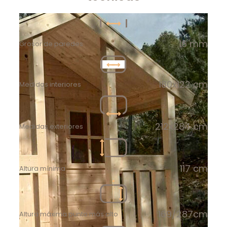
16 mm
Grosor de paredes
180x122 cm
Medidas interiores
212x284 cm
Medidas exteriores
117 cm
Altura mínima
169/287cm
Altura máxima punto más alto