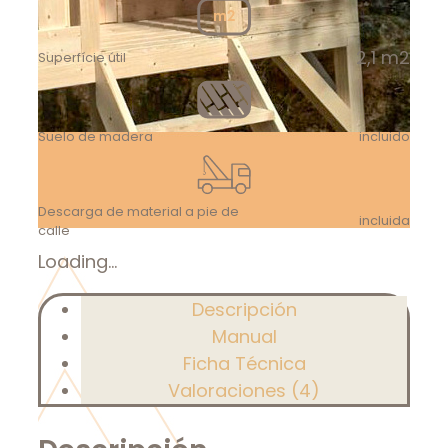
2,1 m2
Superfície útil
Suelo de madera
incluido
Descarga de material a pie de
incluida
calle
Loading...
Descripción
Manual
Ficha Técnica
Valoraciones (4)