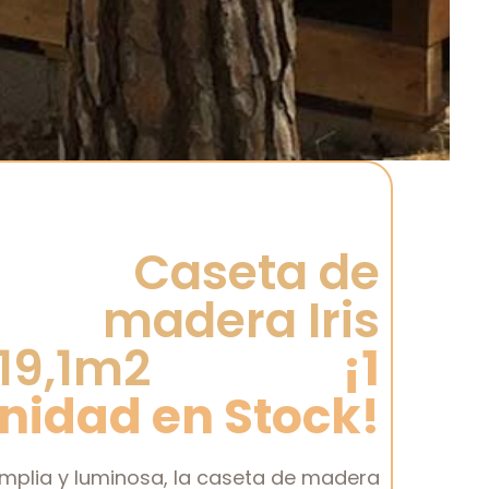
Caseta de
madera Iris
19,1m2
¡1
nidad en Stock!
mplia y luminosa, la caseta de madera