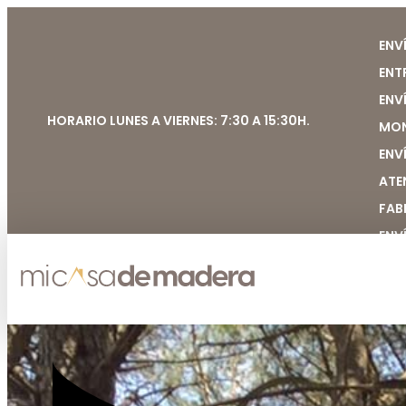
ENV
ENT
ENV
HORARIO LUNES A VIERNES: 7:30 A 15:30H.
MON
ENV
ATE
FAB
ENV