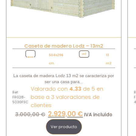
Caseta de madera Lodz – 13m2
504x296
13
cm
m2
La caseta de madera Lodz 13 m2 se caracteriza por
ser una casa para...
Valorado con
4.33
de 5 en
Ref:
R
base a
3
valoraciones de
FRG28-
F
5030FSC
clientes
2.929,00
€
3.000,00
€
IVA incluido
Ver producto