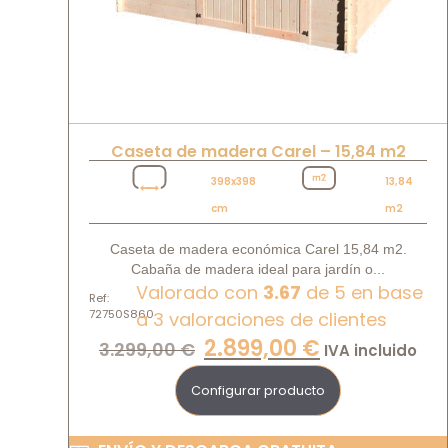
Caseta de madera Carel – 15,84 m2
398x398
13,84
cm
m2
Caseta de madera económica Carel 15,84 m2.
Cabaña de madera ideal para jardín o...
Valorado con
3.67
de 5 en base
Ref:
72750S860
a
3
valoraciones de clientes
2.899,00
€
3.299,00
€
IVA incluido
Configurar producto