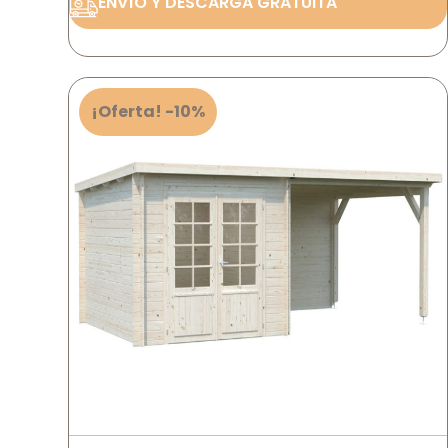
ENVÍO Y DESCARGA GRATUITA
¡Oferta! -10%