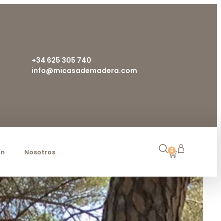
+34 625 305 740
info@micasademadera.com
0
ín
Nosotros