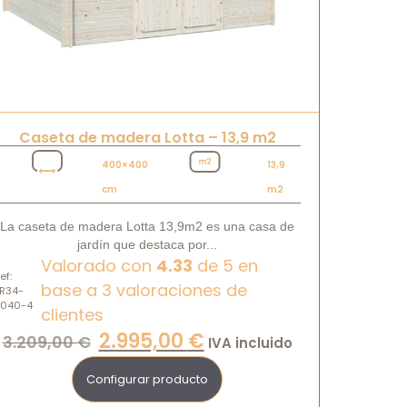
Caseta de madera Lotta – 13,9 m2
400×400
13,9
cm
m2
La caseta de madera Lotta 13,9m2 es una casa de
jardín que destaca por...
Valorado con
4.33
de 5 en
ef:
base a
3
valoraciones de
R34-
4040-4
clientes
2.995,00
€
3.209,00
€
IVA incluido
Configurar producto