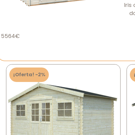
Iri
do
5564€
¡Oferta! -2%