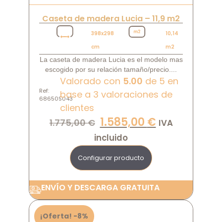
Caseta de madera Lucia – 11,9 m2
398x298
10,14
cm
m2
La caseta de madera Lucia es el modelo mas
escogido por su relación tamaño/precio....
Valorado con
5.00
de 5 en
Ref:
base a
3
valoraciones de
68650S043
clientes
1.585,00
€
1.775,00
€
IVA
incluido
Configurar producto
ENVÍO Y DESCARGA GRATUITA
¡Oferta! -8%