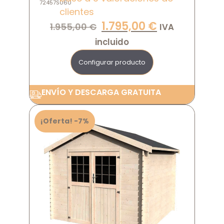
72457S060
clientes
1.795,00
€
1.955,00
€
IVA
incluido
Configurar producto
ENVÍO Y DESCARGA GRATUITA
¡Oferta! -7%