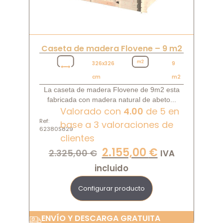
Caseta de madera Flovene – 9 m2
326x326
9
cm
m2
La caseta de madera Flovene de 9m2 esta
fabricada con madera natural de abeto...
Valorado con
4.00
de 5 en
Ref:
base a
3
valoraciones de
62380S829
clientes
2.155,00
€
2.325,00
€
IVA
incluido
Configurar producto
ENVÍO Y DESCARGA GRATUITA