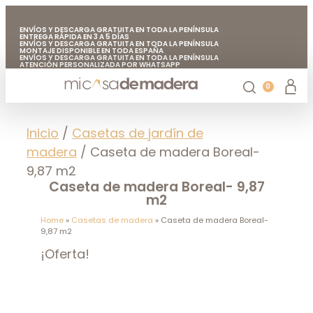
ENVÍOS Y DESCARGA GRATUITA EN TODA LA PENÍNSULA
ENTREGA RÁPIDA EN 3 A 5 DÍAS
ENVÍOS Y DESCARGA GRATUITA EN TODA LA PENÍNSULA
MONTAJE DISPONIBLE EN TODA ESPAÑA
ENVÍOS Y DESCARGA GRATUITA EN TODA LA PENÍNSULA
ATENCIÓN PERSONALIZADA POR WHATSAPP
FABRICADO EN EUROPA CON MADERA DE CALIDAD
ENVÍOS Y DESCARGA GRATUITA EN TODA LA PENÍNSULA
0
Casetas de jardín
Chiringuitos de madera
Casetas de madera para árboles
Accesorios de jardín
Mi casa de madera
Inicio
/
Casetas de jardín de
madera
/ Caseta de madera Boreal-
9,87 m2
Caseta de madera Boreal- 9,87
m2
Home
»
Casetas de madera
»
Caseta de madera Boreal-
9,87 m2
¡Oferta!