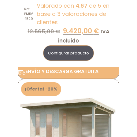
Valorado con
4.67
de 5 en
Ref:
base a
3
valoraciones de
PM56-
4529
clientes
9.420,00
€
12.565,00
€
IVA
incluido
Configurar producto
ENVÍO Y DESCARGA GRATUITA
¡Oferta! -20%