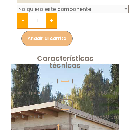
-
+
Añadir al carrito
Características
técnicas
56 mm
Grosor de paredes
440x350 cm
Medidas exteriores