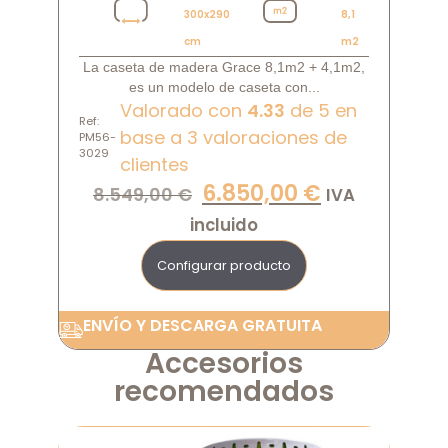
300x290
8,1
cm
m2
La caseta de madera Grace 8,1m2 + 4,1m2,
es un modelo de caseta con...
Valorado con
4.33
de 5 en
Ref:
base a
3
valoraciones de
PM56-
3029
clientes
6.850,00
€
8.549,00
€
IVA
incluido
Configurar producto
ENVÍO Y DESCARGA GRATUITA
Accesorios
recomendados