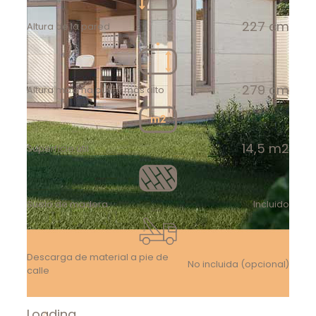
227 cm
Altura de la pared
279 cm
Altura máxima punto más alto
14,5 m2
Superfície útil
Suelo de madera
Incluido
Descarga de material a pie de
No incluida (opcional)
calle
Loading...