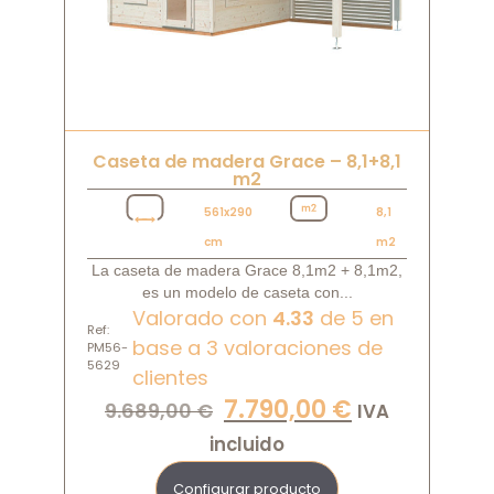
Caseta de madera Grace – 8,1+8,1
m2
561x290
8,1
cm
m2
La caseta de madera Grace 8,1m2 + 8,1m2,
es un modelo de caseta con...
Valorado con
4.33
de 5 en
Ref:
base a
3
valoraciones de
PM56-
5629
clientes
7.790,00
€
9.689,00
€
IVA
incluido
Configurar producto