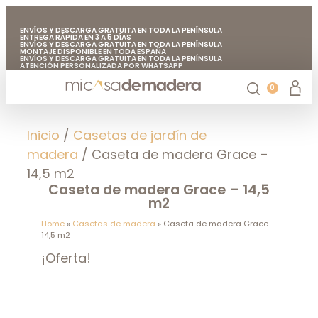
ENVÍOS Y DESCARGA GRATUITA EN TODA LA PENÍNSULA
ENTREGA RÁPIDA EN 3 A 5 DÍAS
ENVÍOS Y DESCARGA GRATUITA EN TODA LA PENÍNSULA
MONTAJE DISPONIBLE EN TODA ESPAÑA
ENVÍOS Y DESCARGA GRATUITA EN TODA LA PENÍNSULA
ATENCIÓN PERSONALIZADA POR WHATSAPP
FABRICADO EN EUROPA CON MADERA DE CALIDAD
ENVÍOS Y DESCARGA GRATUITA EN TODA LA PENÍNSULA
0
Casetas de jardín
Chiringuitos de madera
Casetas de madera para árboles
Accesorios de jardín
Mi casa de madera
Inicio
/
Casetas de jardín de
madera
/ Caseta de madera Grace –
14,5 m2
Caseta de madera Grace – 14,5
m2
Home
»
Casetas de madera
»
Caseta de madera Grace –
14,5 m2
¡Oferta!