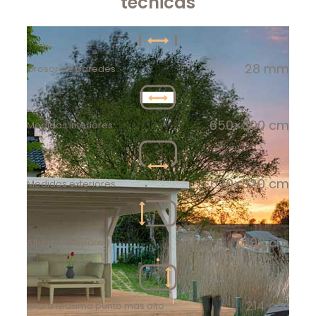
técnicas
28 mm
Grosor de paredes
650×300 cm
Medidas interiores
670×320 cm
Medidas exteriores
199 cm
Altura de la pared
214 cm
Altura máxima punto más alto