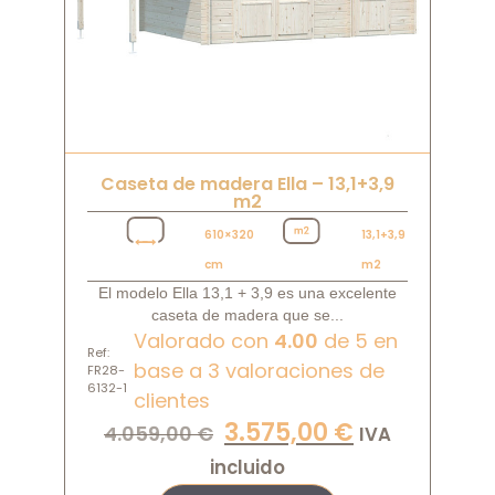
Caseta de madera Ella – 13,1+3,9
m2
610×320
13,1+3,9
cm
m2
El modelo Ella 13,1 + 3,9 es una excelente
caseta de madera que se...
Valorado con
4.00
de 5 en
Ref:
base a
3
valoraciones de
FR28-
6132-1
clientes
3.575,00
€
4.059,00
€
IVA
incluido