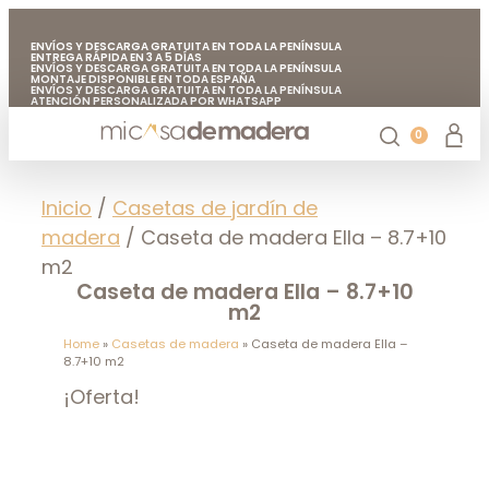
ENVÍOS Y DESCARGA GRATUITA EN TODA LA PENÍNSULA
ENTREGA RÁPIDA EN 3 A 5 DÍAS
ENVÍOS Y DESCARGA GRATUITA EN TODA LA PENÍNSULA
MONTAJE DISPONIBLE EN TODA ESPAÑA
ENVÍOS Y DESCARGA GRATUITA EN TODA LA PENÍNSULA
ATENCIÓN PERSONALIZADA POR WHATSAPP
FABRICADO EN EUROPA CON MADERA DE CALIDAD
ENVÍOS Y DESCARGA GRATUITA EN TODA LA PENÍNSULA
0
Casetas de jardín
Chiringuitos de madera
Casetas de madera para árboles
Accesorios de jardín
Mi casa de madera
Inicio
/
Casetas de jardín de
madera
/ Caseta de madera Ella – 8.7+10
m2
Caseta de madera Ella – 8.7+10
m2
Home
»
Casetas de madera
»
Caseta de madera Ella –
8.7+10 m2
¡Oferta!