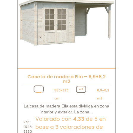
Caseta de madera Ella – 6,9+8,2
m2
550×320
6,9+8,2
cm
m2
La casa de madera Ella esta dividida en zona
interior y exterior. La zona...
Valorado con
4.33
de 5 en
Ref:
base a
3
valoraciones de
FR28-
5330