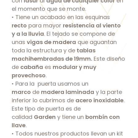
con
lasur
al
agua de cualquier color
en
el momento que se monte.
• Tiene un acabado en las esquinas
recto
para mayor
resistencia al viento
y a la lluvia
. El tejado se compone de
unas
vigas de madera
que aguantan
toda la estructura y de
tablas
machihembradas de 19mm.
Este diseño
de
cabaña
es
modular y muy
provechoso
.
• Para la puerta usamos un
marco
de
madera laminada
y la parte
inferior lo cubrimos de
acero inoxidable
.
Este tipo de puerta es de
calidad
Garden
y tiene un
bombín con
llave
.
• Todos nuestros productos llevan un kit