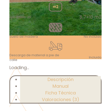
8,7+10 m2
Superfície útil
Suelo de madera
No incluido
Descarga de material a pie de
Incluido
calle
Loading...
Descripción
Manual
Ficha Técnica
Valoraciones (3)