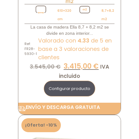
m2
610×320
8,7+8,2
cm
m2
La casa de madera Ella 8,7 + 8,2 m2 se
divide en zona interior...
Valorado con
4.33
de 5 en
Ref:
base a
3
valoraciones de
FR28-
5930-1
clientes
3.415,00
€
3.545,00
€
IVA
incluido
Configurar producto
ENVÍO Y DESCARGA GRATUITA
¡Oferta! -10%