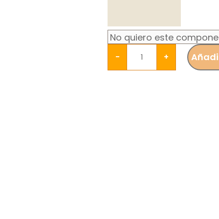
Añadir
-
+