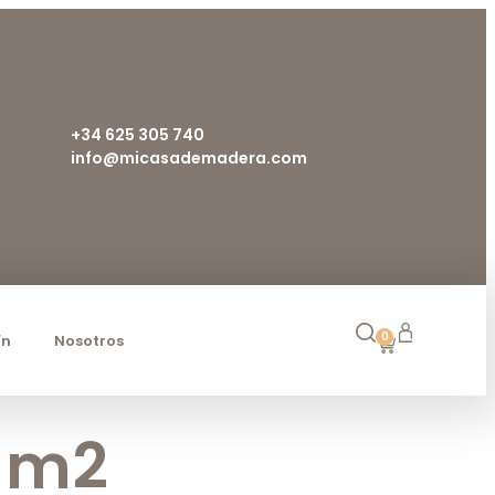
+34 625 305 740
info@micasademadera.com
0
ín
Nosotros
7 m2