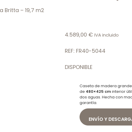
Britta – 19,7 m2
4.589,00
€
IVA incluido
REF: FR40-5044
DISPONIBLE
Caseta de madera grande 1
de
480×425 cm
interior út
dos aguas. Hecha con made
garantía.
ENVÍO Y DESCARG