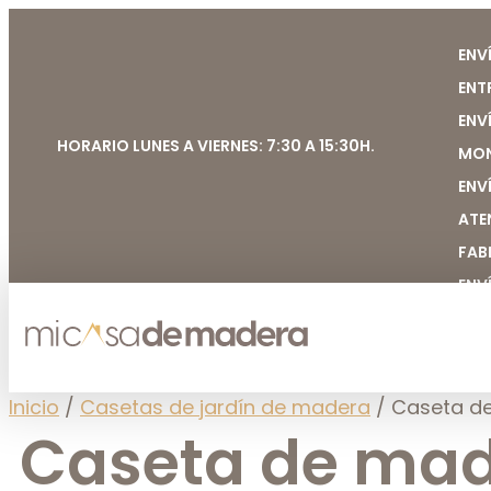
ENV
ENT
ENV
HORARIO LUNES A VIERNES: 7:30 A 15:30H.
MON
ENV
ATE
FAB
ENV
Inicio
/
Casetas de jardín de madera
/ Caseta de
Caseta de made