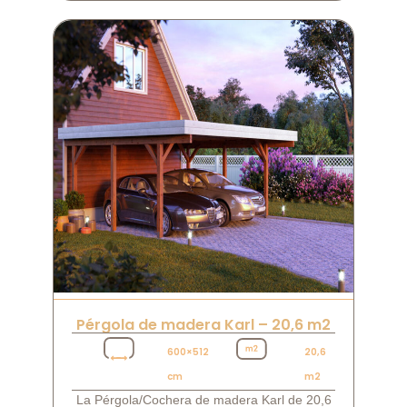
Pérgola de madera Karl – 20,6 m2
600×512
20,6
cm
m2
La Pérgola/Cochera de madera Karl de 20,6