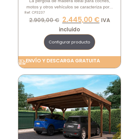
La pérgola de madera ideal para coches,
motos y otros vehículos se caracteriza por...
Ref: CP3237
2.445,00
€
2.909,00
€
IVA
incluido
Configurar producto
ENVÍO Y DESCARGA GRATUITA