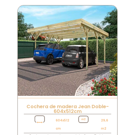
Cochera de madera Jean Doble-
604x512cm
604x512
29,6
cm
m2