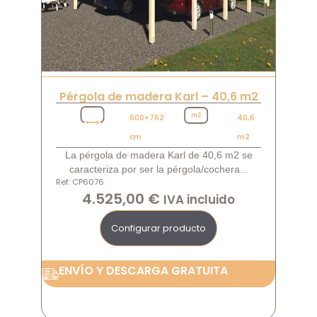
Pérgola de madera Karl – 40,6 m2
600×762
40,6
cm
m2
La pérgola de madera Karl de 40,6 m2 se
caracteriza por ser la pérgola/cochera...
Ref: CP6076
4.525,00
€
IVA incluido
Configurar producto
ENVÍO Y DESCARGA GRATUITA