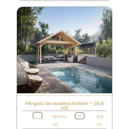
Pérgola de madera Robert – 20,6
m2
555×372
20,6
cm
m2