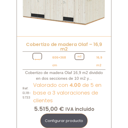
Cobertizo de madera Olaf – 16,9
m2
606×368
16,9
cm
m2
Cobertizo de madera Olaf 16,9 m2 dividido
en dos secciones de 10 m2 y...
Valorado con
4.00
de 5 en
Ref:
base a
3
valoraciones de
EL18-
5733
clientes
5.515,00
€
IVA incluido
Configurar producto