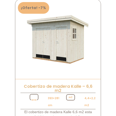
¡Oferta! -7%
Cobertizo de madera Kalle – 6,6
m2
393×281
4,4+2,2
cm
m2
El cobertizo de madera Kalle 6,6 m2 esta