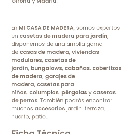
Girona
y
Madrid
.
En
MI CASA DE MADERA
, somos expertos
en
casetas de madera para
jardín
,
disponemos de una amplia gama
de
casas de madera
,
viviendas
modulares
,
casetas de
jardín
,
bungalows
,
cabañas
,
cobertizos
de madera
,
garajes de
madera
,
casetas para
niños
,
columpios
,
pérgolas
y
casetas
de perros
. También podrás encontrar
muchos
accesorios
jardín, terraza,
huerto, patio…
Ficha Técnica