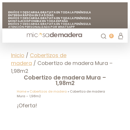
ENVÍOS Y DESCARGA GRATUITA EN TODA LA PENÍNSULA
ENTREGA RÁPIDA EN 3 A 5 DÍAS
ENVÍOS Y DESCARGA GRATUITA EN TODA LA PENÍNSULA
MONTAJE DISPONIBLE EN TODA ESPAÑA
ENVÍOS Y DESCARGA GRATUITA EN TODA LA PENÍNSULA
ATENCIÓN PERSONALIZADA POR WHATSAPP
FABRICADO EN EUROPA CON MADERA DE CALIDAD
ENVÍOS Y DESCARGA GRATUITA EN TODA LA PENÍNSULA
0
Casetas de jardín
Chiringuitos de madera
Casetas de madera para árboles
Accesorios de jardín
Mi casa de madera
Inicio
/
Cobertizos de
madera
/ Cobertizo de madera Mura –
1,98m2
Cobertizo de madera Mura –
1,98m2
Home
»
Cobertizos de madera
»
Cobertizo de madera
Mura – 1,98m2
¡Oferta!