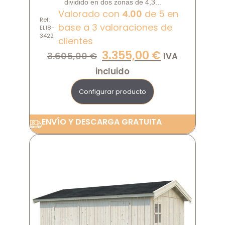
dividido en dos zonas de 4,3...
Valorado con
4.00
de 5 en
Ref:
base a
3
valoraciones de
EL18-
3422
clientes
3.355,00
€
3.605,00
€
IVA
incluido
Configurar producto
ENVÍO Y DESCARGA GRATUITA