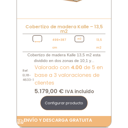
Cobertizo de madera Kalle – 13,5
m2
499×387
13,5
cm
m2
Cobertizo de madera Kalle 13,5 m2 esta
dividido en dos zonas de 10,1 y...
Valorado con
4.00
de 5 en
Ref:
base a
3
valoraciones de
EL18-
4633-1
clientes
5.179,00
€
IVA incluido
Configurar producto
ENVÍO Y DESCARGA GRATUITA