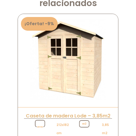
relacionados
¡Oferta! -9%
Caseta de madera Lode – 3,85m2
212x182
3,85
cm
m2