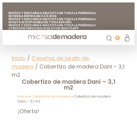
ENVÍOS Y DESCARGA GRATUITA EN TODA LA PENÍNSULA
ENTREGA RÁPIDA EN 3 A 5 DÍAS
ENVÍOS Y DESCARGA GRATUITA EN TODA LA PENÍNSULA
MONTAJE DISPONIBLE EN TODA ESPAÑA
ENVÍOS Y DESCARGA GRATUITA EN TODA LA PENÍNSULA
ATENCIÓN PERSONALIZADA POR WHATSAPP
FABRICADO EN EUROPA CON MADERA DE CALIDAD
ENVÍOS Y DESCARGA GRATUITA EN TODA LA PENÍNSULA
0
Casetas de jardín
Chiringuitos de madera
Casetas de madera para árboles
Accesorios de jardín
Mi casa de madera
Inicio
/
Casetas de jardín de
madera
/ Cobertizo de madera Dani – 3,1
m2
Cobertizo de madera Dani – 3,1
m2
Home
»
Cobertizos de madera
»
Cobertizo de madera
Dani – 3,1 m2
¡Oferta!