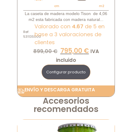
cm
m2
La caseta de madera modelo Tison de 4,06
m2 esta fabricada con madera natural...
Valorado con
4.67
de 5 en
Ref:
base a
3
valoraciones de
53113S000
clientes
795,00
€
899,00
€
IVA
incluido
Configurar producto
ENVÍO Y DESCARGA GRATUITA
Accesorios
recomendados