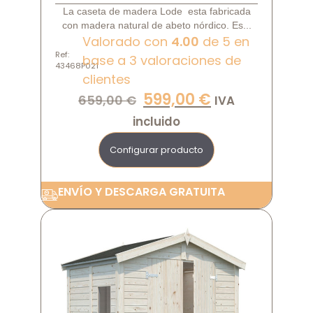
La caseta de madera Lode esta fabricada
con madera natural de abeto nórdico. Es...
Valorado con
4.00
de 5 en
Ref:
base a
3
valoraciones de
43468P021
clientes
599,00
€
659,00
€
IVA
incluido
Configurar producto
ENVÍO Y DESCARGA GRATUITA