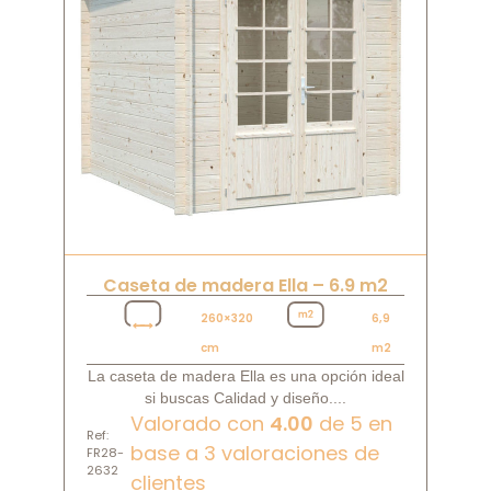
Caseta de madera Ella – 6.9 m2
260×320
6,9
cm
m2
La caseta de madera Ella es una opción ideal
si buscas Calidad y diseño....
Valorado con
4.00
de 5 en
Ref:
base a
3
valoraciones de
FR28-
2632
clientes