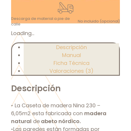
Descarga de material a pie de
No incluido (opcional)
calle
Loading...
Descripción
Manual
Ficha Técnica
Valoraciones (3)
Descripción
• La Caseta de madera Nina 230 –
6,05m2 esta fabricada con
madera
natural
de
abeto nórdico.
•Las paredes están formadas por