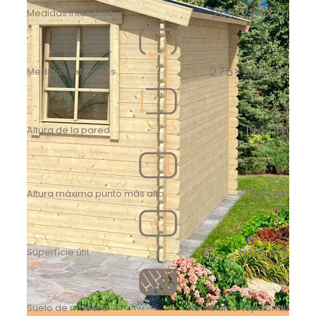
269x224 cm
Medidas interiores
275×230 cm
Medidas exteriores
194 cm
Altura de la pared
234 cm
Altura máxima punto más alto
6,05 m2
Superfície útil
Suelo de madera
No incluido (opcional)