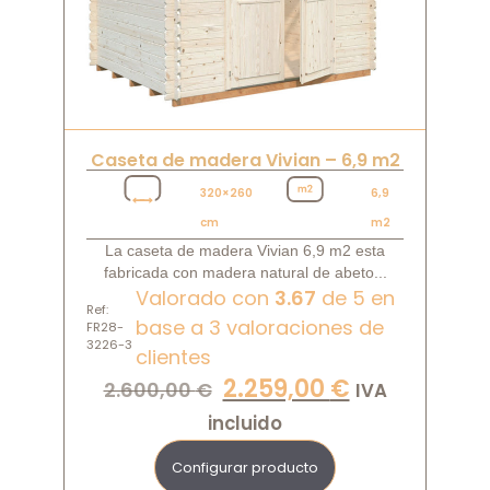
Caseta de madera Vivian – 6,9 m2
320×260
6,9
cm
m2
La caseta de madera Vivian 6,9 m2 esta
fabricada con madera natural de abeto...
Valorado con
3.67
de 5 en
Ref:
base a
3
valoraciones de
FR28-
3226-3
clientes
2.259,00
€
2.600,00
€
IVA
incluido
Configurar producto