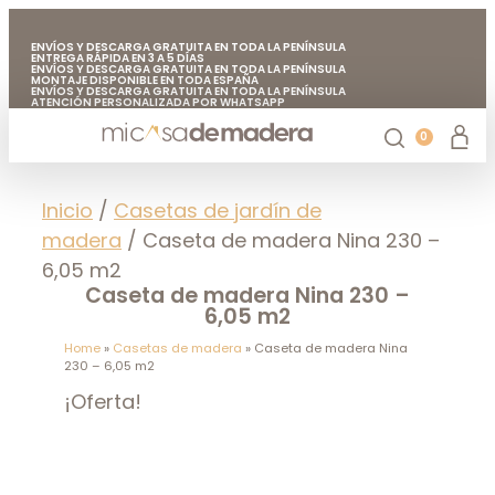
ENVÍOS Y DESCARGA GRATUITA EN TODA LA PENÍNSULA
ENTREGA RÁPIDA EN 3 A 5 DÍAS
ENVÍOS Y DESCARGA GRATUITA EN TODA LA PENÍNSULA
MONTAJE DISPONIBLE EN TODA ESPAÑA
ENVÍOS Y DESCARGA GRATUITA EN TODA LA PENÍNSULA
ATENCIÓN PERSONALIZADA POR WHATSAPP
FABRICADO EN EUROPA CON MADERA DE CALIDAD
ENVÍOS Y DESCARGA GRATUITA EN TODA LA PENÍNSULA
0
Casetas de jardín
Chiringuitos de madera
Casetas de madera para árboles
Accesorios de jardín
Mi casa de madera
Inicio
/
Casetas de jardín de
madera
/ Caseta de madera Nina 230 –
6,05 m2
Caseta de madera Nina 230 –
6,05 m2
Home
»
Casetas de madera
»
Caseta de madera Nina
230 – 6,05 m2
¡Oferta!