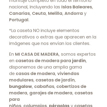
montaje completo en todo el territorio
nacional, incluyendo las
Islas Baleares
,
Canarias
,
Ceuta
,
Melilla
,
Andorra
y
Portugal
.
*La caseta NO incluye elementos
decorativos o extras que aparecen en la
imágenes que nos envían los clientes.
En
MI CASA DE MADERA
, somos expertos
en
casetas de madera para
jardín
,
disponemos de una amplia gama
de
casas de madera
,
viviendas
modulares
,
casetas de jardín
,
bungalow
,
cabañas
,
cobertizos de
madera
,
garajes de madera
,
casetas
para
niños
,
columpios
,
pérgolas
y
casetas