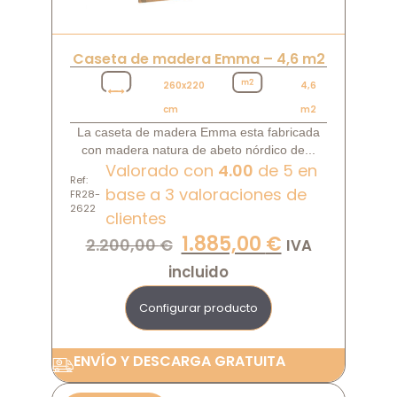
Caseta de madera Emma – 4,6 m2
260x220
4,6
cm
m2
La caseta de madera Emma esta fabricada
con madera natura de abeto nórdico de...
Valorado con
4.00
de 5 en
Ref:
base a
3
valoraciones de
FR28-
2622
clientes
1.885,00
€
2.200,00
€
IVA
incluido
Configurar producto
ENVÍO Y DESCARGA GRATUITA