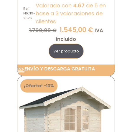
Valorado con
4.67
de 5 en
Ref:
base a
3
valoraciones de
FRC19-
2626
clientes
1.545,00
€
1.700,00
€
IVA
incluido
Ver producto
ENVÍO Y DESCARGA GRATUITA
¡Oferta! -13%