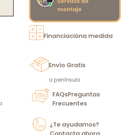
Servicio de
montaje
Financiación
a medida
Envío Gratis
a península
FAQs
Preguntas
Frecuentes
a
¿Te ayudamos?
Contacta ahora