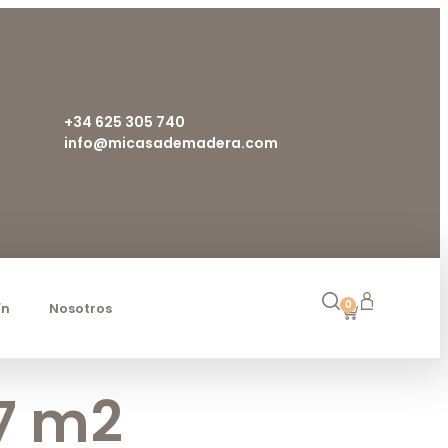
+34 625 305 740
info@micasademadera.com
0
ín
Nosotros
97 m2