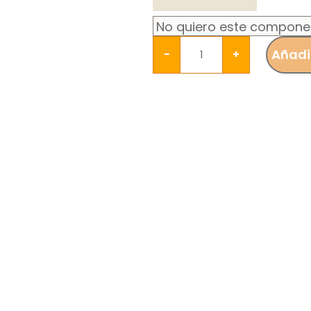
Añadir
-
+