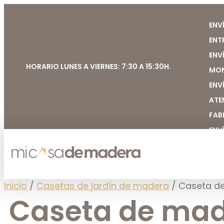
ENV
ENT
ENV
HORARIO LUNES A VIERNES: 7:30 A 15:30H.
MON
ENV
ATE
FAB
ENV
Inicio
/
Casetas de jardín de madera
/ Caseta de
Caseta de made