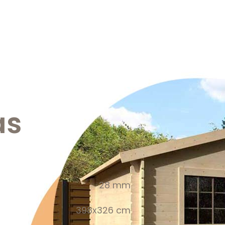
as
28 mm
398x326 cm