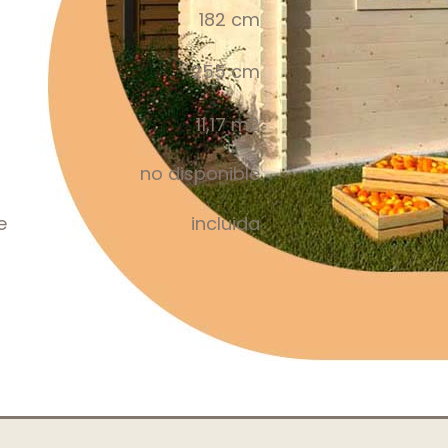
182 cm
255 cm
11,17 m2
no disponible
e
incluida