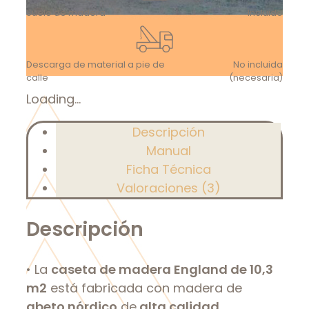
Suelo de madera
Incluido
Descarga de material a pie de
No incluida
calle
(necesaria)
Loading...
Descripción
Manual
Ficha Técnica
Valoraciones (3)
Descripción
• La
caseta de madera England de 10,3
m2
está fabricada con madera de
abeto nórdico
de
alta calidad.