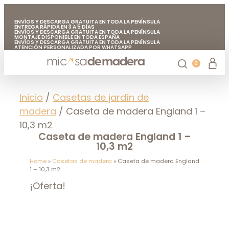
ENVÍOS Y DESCARGA GRATUITA EN TODA LA PENÍNSULA
ENTREGA RÁPIDA EN 3 A 5 DÍAS
ENVÍOS Y DESCARGA GRATUITA EN TODA LA PENÍNSULA
MONTAJE DISPONIBLE EN TODA ESPAÑA
ENVÍOS Y DESCARGA GRATUITA EN TODA LA PENÍNSULA
ATENCIÓN PERSONALIZADA POR WHATSAPP
FABRICADO EN EUROPA CON MADERA DE CALIDAD
ENVÍOS Y DESCARGA GRATUITA EN TODA LA PENÍNSULA
0
Casetas de jardín
Chiringuitos de madera
Casetas de madera para árboles
Accesorios de jardín
Mi casa de madera
Inicio
/
Casetas de jardín de
madera
/ Caseta de madera England 1 –
10,3 m2
Caseta de madera England 1 –
10,3 m2
Home
»
Casetas de madera
»
Caseta de madera England
1 – 10,3 m2
¡Oferta!