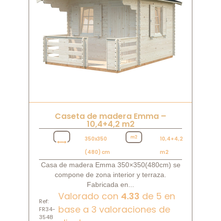
Caseta de madera Emma –
10,4+4,2 m2
350x350
10,4+4,2
(480) cm
m2
Casa de madera Emma 350×350(480cm) se
compone de zona interior y terraza.
Fabricada en...
Valorado con
4.33
de 5 en
Ref:
base a
3
valoraciones de
FR34-
3548