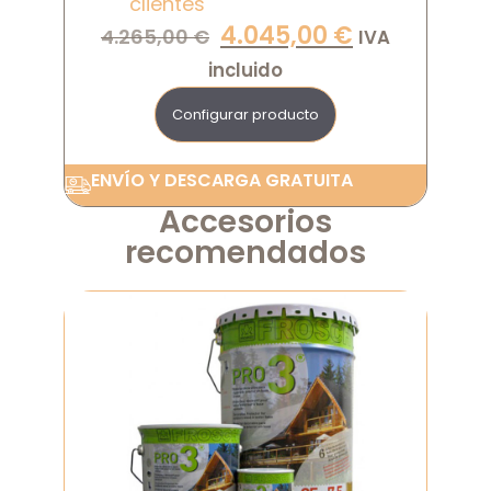
clientes
4.045,00
€
4.265,00
€
IVA
incluido
Configurar producto
ENVÍO Y DESCARGA GRATUITA
Accesorios
recomendados