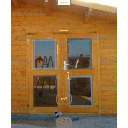
284×384 cm
Medidas interiores
294×394 cm
Medidas exteriores
194 cm
Altura de la pared
245 cm
Altura máxima punto más alto
10,3 m2
Superfície útil