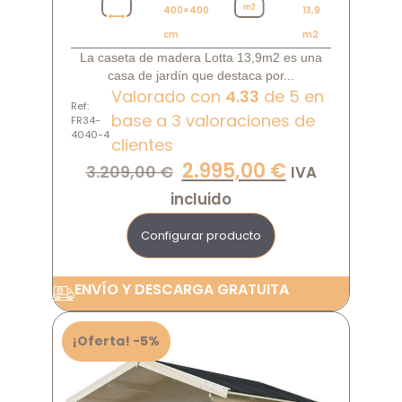
400×400
13,9
cm
m2
La caseta de madera Lotta 13,9m2 es una
casa de jardín que destaca por...
Valorado con
4.33
de 5 en
Ref:
base a
3
valoraciones de
FR34-
4040-4
clientes
2.995,00
€
3.209,00
€
IVA
incluido
Configurar producto
ENVÍO Y DESCARGA GRATUITA
¡Oferta! -5%