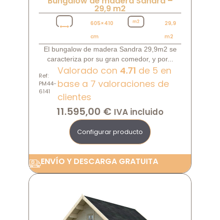
Bungalow de madera Sandra –
29,9 m2
605×410
29,9
cm
m2
El bungalow de madera Sandra 29,9m2 se
caracteriza por su gran comedor, y por...
Valorado con
4.71
de 5 en
Ref:
base a
7
valoraciones de
PM44-
6141
clientes
11.595,00
€
IVA incluido
Configurar producto
ENVÍO Y DESCARGA GRATUITA