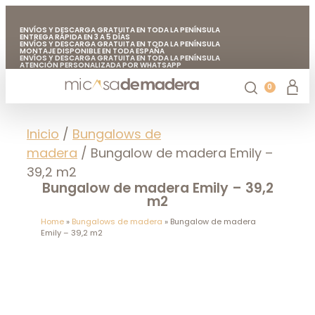
ENVÍOS Y DESCARGA GRATUITA EN TODA LA PENÍNSULA
ENTREGA RÁPIDA EN 3 A 5 DÍAS
ENVÍOS Y DESCARGA GRATUITA EN TODA LA PENÍNSULA
MONTAJE DISPONIBLE EN TODA ESPAÑA
ENVÍOS Y DESCARGA GRATUITA EN TODA LA PENÍNSULA
ATENCIÓN PERSONALIZADA POR WHATSAPP
FABRICADO EN EUROPA CON MADERA DE CALIDAD
ENVÍOS Y DESCARGA GRATUITA EN TODA LA PENÍNSULA
0
Casetas de jardín
Chiringuitos de madera
Casetas de madera para árboles
Accesorios de jardín
Mi casa de madera
Inicio
/
Bungalows de
madera
/ Bungalow de madera Emily –
39,2 m2
Bungalow de madera Emily – 39,2
m2
Home
»
Bungalows de madera
»
Bungalow de madera
Emily – 39,2 m2