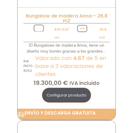
Bungalow de madera Anna – 26,8
m2
820×520
26,8
cm
m2
El Bungalows de madera Anna, tiene un
diseño muy bonito gracias a los grandes...
Valorado con
4.67
de 5 en
Ref:
base a
3
valoraciones de
PM70-
8252
clientes
19.300,00
€
IVA incluido
Configurar producto
ENVÍO Y DESCARGA GRATUITA