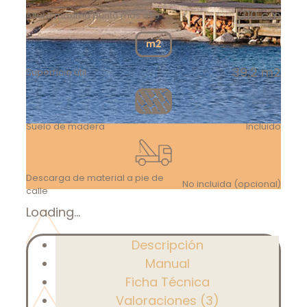
310 cm
Altura máxima punto más alto
39,2 m2
Superfície útil
Suelo de madera
Incluido
Descarga de material a pie de
No incluida (opcional)
calle
Loading...
Descripción
Manual
Ficha Técnica
Valoraciones (3)