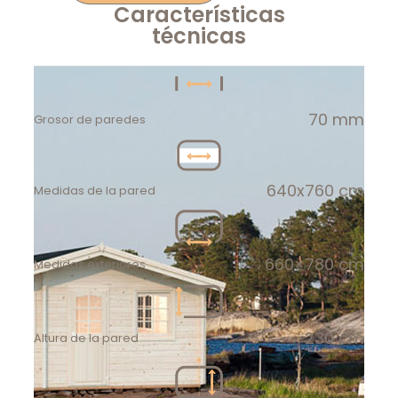
Características
técnicas
70 mm
Grosor de paredes
640x760 cm
Medidas de la pared
660×780 cm
Medidas exteriores
230 cm
Altura de la pared