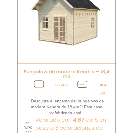
Bungalow de madera Kendra – 18,4
m2
399x499
18,4
cm
m2
¡Descubre el encanto del bungalows de
madera Kendra de 18,4m2! Esta casa
prefabricada está...
Valorado con
4.67
de 5 en
Ref:
base a
3
valoraciones de
PM70-
4252