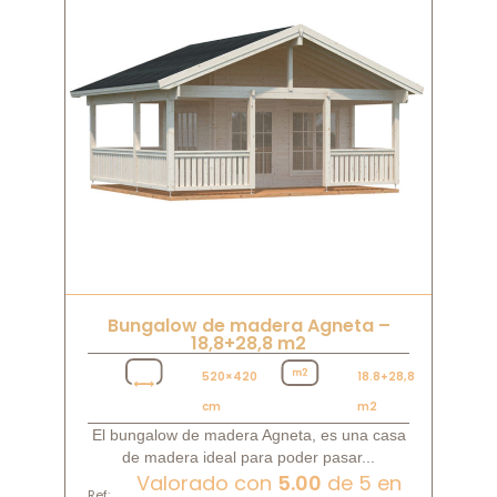
Bungalow de madera Agneta –
18,8+28,8 m2
520×420
18.8+28,8
cm
m2
El bungalow de madera Agneta, es una casa
de madera ideal para poder pasar...
Valorado con
5.00
de 5 en
Ref: