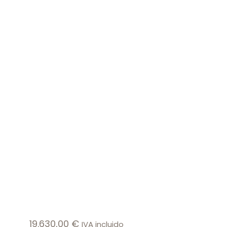
19.630,00
€
IVA incluido